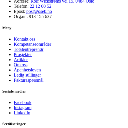
Adresse:
Rolf Wickstrøms vei 15, 0484 Oslo
Telefon:
22 12 00 52
Epost:
post@oseb.no
Org.nr.:
913 155 637
Meny
Kontakt oss
Kompetanseområder
Totalentreprenør
Prosjekter
Artikler
Om oss
Åpenhetsloven
Ledig stillinger
Fakturaspørsmål
Sosiale medier
Facebook
Instagram
LinkedIn
Sertifiseringer