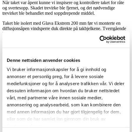
Når taket var åpent kunne vi inspisere og kontrollere taket for råte
og svertesopp. Skadet trevirke ble fjernet, og det nødvendige
trevirket ble behandlet med soppdrepende middel.
Taket ble isolert med Glava Ekstrem 200 mm før vi monterte en
diffusjonsåpen vindsperre duk direkte på takbjelkene. Tverrgående
lekter og Osb-plater ble så montert for å etablere et
diffusjonsåpent/ventilert sikt i taket.
Prosjektet ble avsluttet med å installere ny toppmembran, utført av
våre egen dyktige taktekker.
Denne nettsiden anvender cookies
Vi bruker informasjonskapsler for å gi innhold og
Årsake til vannlekkasje på taket
annonser et personlig preg, for å levere sosiale
mediefunksjoner og for å analysere trafikken vår. Vi deler
Etter at taket var åpnet opp, indentifiserte vi flere årsaker til sopp- og
dessuten informasjon om hvordan du bruker nettstedet
råteskader.
vårt, med partnerne våre innen sosiale medier,
Vi oppdaget hele 6 lag, tilsammen 3 cm, med tekkemateriell og
annonsering og analysearbeid, som kan kombinere den
membraner. Dette overflødige laget kan ha bidratt til fuktighet og
med annen informasjon du har gjort tilgjengelig for dem,
skadeproblemer ved å hindre effektiv fordamping og ventilasjon.
eller som de har samlet inn gjennom din bruk av
Det var tydelig mangel på tilstrekkelig lufting av taket. God
tjenestene deres.
luftsirkulasjon er avgjørende for å forhindre fuktighet og