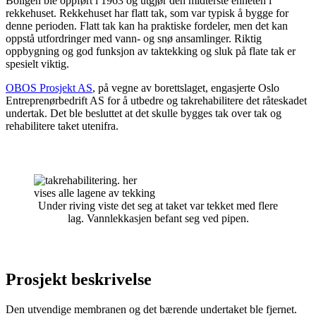
Boligen ble oppført i 1963 og utgjør den midterste enheten i
rekkehuset. Rekkehuset har flatt tak, som var typisk å bygge for
denne perioden. Flatt tak kan ha praktiske fordeler, men det kan
oppstå utfordringer med vann- og snø ansamlinger. Riktig
oppbygning og god funksjon av taktekking og sluk på flate tak er
spesielt viktig.
OBOS Prosjekt AS
, på vegne av borettslaget, engasjerte Oslo
Entreprenørbedrift AS for å utbedre og takrehabilitere det råteskadet
undertak. Det ble besluttet at det skulle bygges tak over tak og
rehabilitere taket utenifra.
Under riving viste det seg at taket var tekket med flere
lag. Vannlekkasjen befant seg ved pipen.
Prosjekt beskrivelse
Den utvendige membranen og det bærende undertaket ble fjernet.