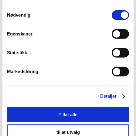
Samtykkevalg
Næringsbygg
Nødvendig
Byggherre: Helse Sør-øst RHF
Oppdragsgiver:
AF Gruppen
Kontrakt: Underentreprise
Varighet: 12 måneder
Egenskaper
Statistikk
LURER DU PÅ NOE?
Markedsføring
Ta kontakt med oss for en uforpliktende prat.
Vi behandler din henvendelse fortløpende.
Detaljer
Kundeservice er åpent mandag-fredag 07.00-15.00
Telefon:
22 12 00 52
Tillat alle
post@oseb.no
tillat utvalg