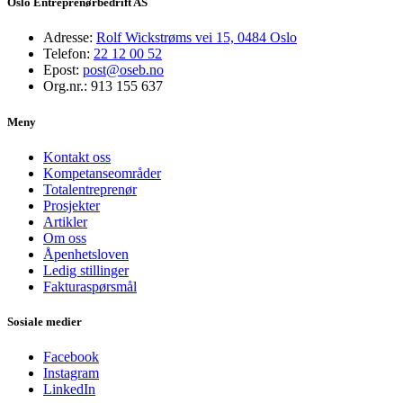
Oslo Entreprenørbedrift AS
Adresse:
Rolf Wickstrøms vei 15, 0484 Oslo
Telefon:
22 12 00 52
Epost:
post@oseb.no
Org.nr.:
913 155 637
Meny
Kontakt oss
Kompetanseområder
Totalentreprenør
Prosjekter
Artikler
Om oss
Åpenhetsloven
Ledig stillinger
Fakturaspørsmål
Sosiale medier
Facebook
Instagram
LinkedIn