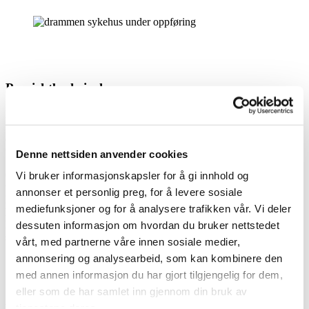
Prosjektbeskrivelse
For det nye Drammen sykehuset ble det planlagt å benytte en ny
type hengende tegl rundt fasaden, kjent som skjermtegl, på grunn av
dens lettere vekt og lavere CO2-avtrykk sammenlignet med
tradisjonell murt tegl.
Denne nettsiden anvender cookies
Oslo Entreprenørbedrift har vært ansvarlig for å lekte ut alle
Vi bruker informasjonskapsler for å gi innhold og
veggene på det nye sykehuset, med en avstand på ca. 200 mm.
annonser et personlig preg, for å levere sosiale
Dette krevde et imponerende antall mellom 90 og 100 000
mediefunksjoner og for å analysere trafikken vår. Vi deler
løpemeter med trevirke for å skape en solid base før skjermteglen
kunne henges på plass. Skjermteglen ble satt opp av vårt
dessuten informasjon om hvordan du bruker nettstedet
søsterselskap
Oslo Tegl og Puss AS
.
vårt, med partnerne våre innen sosiale medier,
annonsering og analysearbeid, som kan kombinere den
med annen informasjon du har gjort tilgjengelig for dem,
eller som de har samlet inn gjennom din bruk av
Prosjektdetaljer
tjenestene deres.