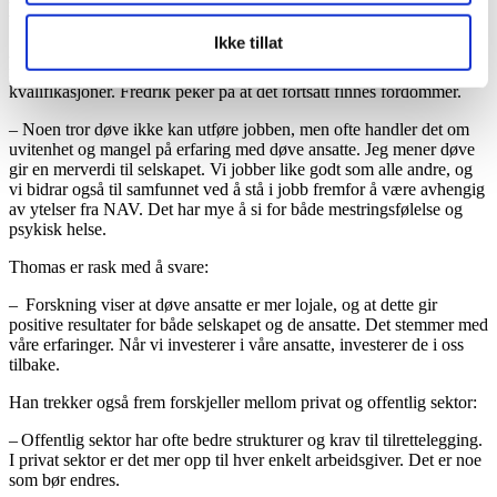
Det handler ofte om holdninger ikke kompetanse
Ikke tillat
Arbeidsledigheten blant døve og hørselshemmede er høy. Mange
møter stengte dører selv med god utdanning og solide
kvalifikasjoner. Fredrik peker på at det fortsatt finnes fordommer.
– Noen tror døve ikke kan utføre jobben, men ofte handler det om
uvitenhet og mangel på erfaring med døve ansatte. Jeg mener døve
gir en merverdi til selskapet. Vi jobber like godt som alle andre, og
vi bidrar også til samfunnet ved å stå i jobb fremfor å være avhengig
av ytelser fra NAV. Det har mye å si for både mestringsfølelse og
psykisk helse.
Thomas er rask med å svare:
– Forskning viser at døve ansatte er mer lojale, og at dette gir
positive resultater for både selskapet og de ansatte. Det stemmer med
våre erfaringer. Når vi investerer i våre ansatte, investerer de i oss
tilbake.
Han trekker også frem forskjeller mellom privat og offentlig sektor:
– Offentlig sektor har ofte bedre strukturer og krav til tilrettelegging.
I privat sektor er det mer opp til hver enkelt arbeidsgiver. Det er noe
som bør endres.