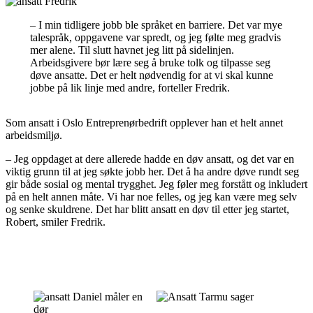
– I min tidligere jobb ble språket en barriere. Det var mye
talespråk, oppgavene var spredt, og jeg følte meg gradvis
mer alene. Til slutt havnet jeg litt på sidelinjen.
Arbeidsgivere bør lære seg å bruke tolk og tilpasse seg
døve ansatte. Det er helt nødvendig for at vi skal kunne
jobbe på lik linje med andre, forteller Fredrik.
Som ansatt i Oslo Entreprenørbedrift opplever han et helt annet
arbeidsmiljø.
– Jeg oppdaget at dere allerede hadde en døv ansatt, og det var en
viktig grunn til at jeg søkte jobb her. Det å ha andre døve rundt seg
gir både sosial og mental trygghet. Jeg føler meg forstått og inkludert
på en helt annen måte. Vi har noe felles, og jeg kan være meg selv
og senke skuldrene. Det har blitt ansatt en døv til etter jeg startet,
Robert, smiler Fredrik.