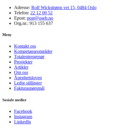
Adresse:
Rolf Wickstrøms vei 15, 0484 Oslo
Telefon:
22 12 00 52
Epost:
post@oseb.no
Org.nr.:
913 155 637
Meny
Kontakt oss
Kompetanseområder
Totalentreprenør
Prosjekter
Artikler
Om oss
Åpenhetsloven
Ledig stillinger
Fakturaspørsmål
Sosiale medier
Facebook
Instagram
LinkedIn