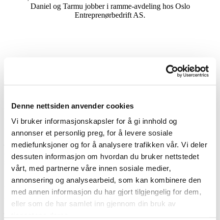
Daniel og Tarmu jobber i ramme-avdeling hos Oslo
Entreprenørbedrift AS.
Individuelle tilpasninger og bruk av tolk styrker
samarbeidet
Fredrik, Tarmu og Daniel har ulike nasjonaliteter og derfor ulikt
Denne nettsiden anvender cookies
tegnspråk. Tegnspråk er nemlig ikke internasjonalt på lik linje med
de talte språkene. Men det finnes uoffisielle tegn som gjør det lettere
Vi bruker informasjonskapsler for å gi innhold og
å kommunisere på tvers av landegrenser.
annonser et personlig preg, for å levere sosiale
– Vi har brukt tid på å lære norsk tegnspråk sammen. Det har gitt
mediefunksjoner og for å analysere trafikken vår. Vi deler
oss bedre kommunikasjon og samarbeid og det er helt avgjørende
dessuten informasjon om hvordan du bruker nettstedet
siden vi jobber som ett lag på byggeplassen, forteller Fredrik.
vårt, med partnerne våre innen sosiale medier,
For å tilrettelegge best mulig bruker Oslo Entreprenørbedrift tolk
annonsering og analysearbeid, som kan kombinere den
ved behov. Vi benytter oss av tolk både i prosjektoppstart, underveis
med annen informasjon du har gjort tilgjengelig for dem,
i prosjekter, på samlinger og i individuelle samtaler.
eller som de har samlet inn gjennom din bruk av
– Man må se den enkelte ansatte og deres behov. Det finnes ikke én
tjenestene deres.